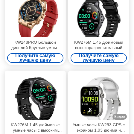
KW248PRO Большой
KW276M 1.45 дюймовый
дисплей Круглые умные
высокоразрешительный
часы с 1,6 дюймовым
TFT дисплей Smartwatch с
Получите самую
Получите самую
экраном
Bluetooth-звонками
лучшую цену
лучшую цену
Видео
KW276M 1.45 дюймовые
Умные часы KW293 GPS с
умные часы с высоким
экраном 1,93 дюйма и