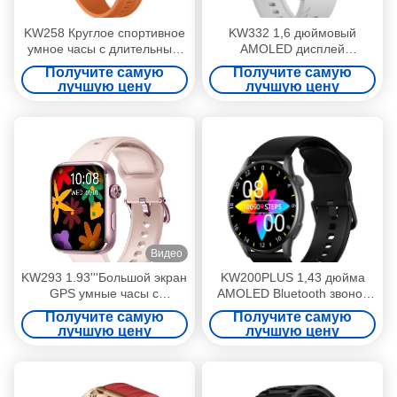
KW258 Круглое спортивное
KW332 1,6 дюймовый
умное часы с длительным
AMOLED дисплей
сроком автономной работы
Smartwatch Sport GPS
Получите самую
Получите самую
Smartwatch
лучшую цену
лучшую цену
водонепроницаемый с 6
спутниками
Видео
KW293 1.93'''Большой экран
KW200PLUS 1,43 дюйма
GPS умные часы с
AMOLED Bluetooth звонок
действием в режиме
Smartwatch IP68
Получите самую
Получите самую
реального времени и
водонепроницаемый
лучшую цену
лучшую цену
отслеживатели сна IP68
водонепроницаемый