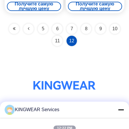
разрешением с Bluetooth-
аккумулятором 375 мАч
Получите самую
Получите самую
звонками
лучшую цену
лучшую цену
5
6
7
8
9
10
11
12
Социальные сети
KINGWEAR Services
12:22 PM