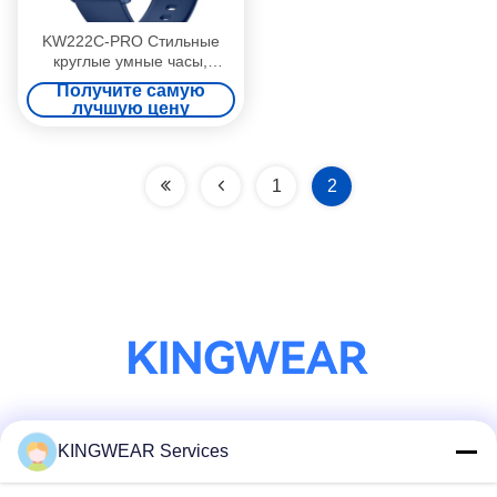
KW222C-PRO Стильные
круглые умные часы,
кругообразные умные часы
Получите самую
лучшую цену
1
2
Социальные сети
KINGWEAR Services