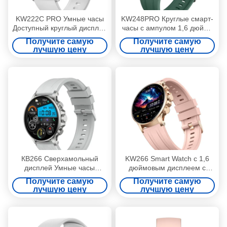
KW222C PRO Умные часы
KW248PRO Круглые смарт-
Доступный круглый дисплей
часы с ампулом 1,6 дюйма
Умные часы
водонепроницаемые смарт-
Получите самую
Получите самую
водонепроницаемые IP68
часы для женщин
лучшую цену
лучшую цену
КВ266 Сверхамольный
KW266 Smart Watch с 1,6
дисплей Умные часы
дюймовым дисплеем с
Мониторинг сна Умные
Bluetooth-звонками
Получите самую
Получите самую
часы Сверхамольные
лучшую цену
лучшую цену