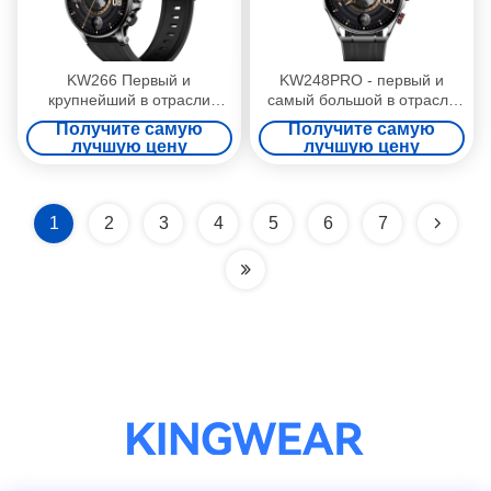
KW266 Первый и
KW248PRO - первый и
крупнейший в отрасли
самый большой в отрасли
круглый AMOLED-смартвотч
1,6 дюймовый круглый
Получите самую
Получите самую
1,6" с Bluetooth-вызовами и
AMOLED-дисплейный
лучшую цену
лучшую цену
передовыми датчиками
умный часов с Bluetooth-
звонками
1
2
3
4
5
6
7