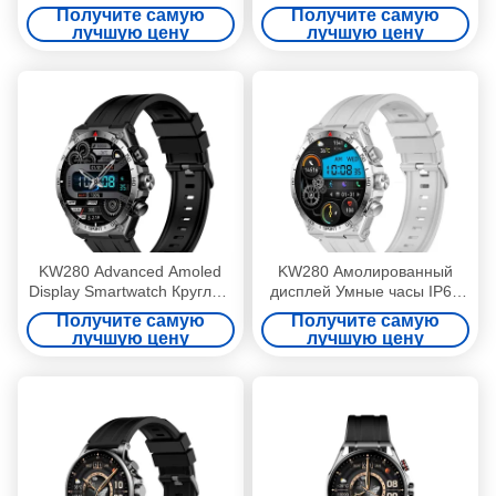
экран Smartwatch 1,6
круглые умные часы с TFT
Получите самую
Получите самую
дюйма
дисплеем
лучшую цену
лучшую цену
KW280 Advanced Amoled
KW280 Амолированный
Display Smartwatch Круглый
дисплей Умные часы IP68
водостойкий IP68
Спортивное здоровье
Получите самую
Получите самую
Умные часы с музыкальным
лучшую цену
лучшую цену
хранилищем