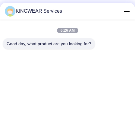
Социальные сети
KINGWEAR Services
6:26 AM
Быстрый контакт
Good day, what product are you looking for?
Телефон
86-0755-2357-6886
Электронная почта
services@king-world.cn
Адрес
41-й этаж, здание А, Центр цифровых инноваций
Лонгхуа, улица Минцзи, район Лонгхуа, Шэньчжэнь
Политика уединения
|
Карта сайта
Качество Китая хорошее Новые умные часы 2025 Поставщик.