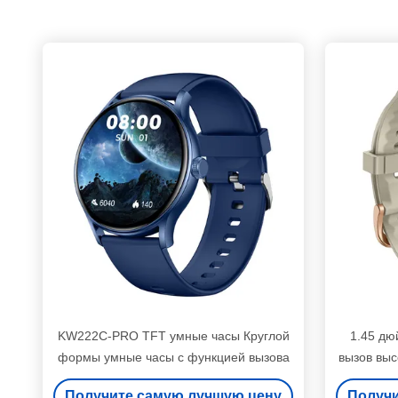
KW222C-PRO TFT умные часы Круглой
1.45 дю
формы умные часы с функцией вызова
вызов вы
з
Получите самую лучшую цену
Получи