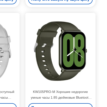
оступный
KW105PRO-M Хорошие недорогие
 часы
умные часы 1.85 дюймовые Bluetooth
P68
звонки и смарт-дисплей Smartwatch