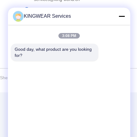
Адрес
KINGWEAR Services
41-й этаж, здание А, Центр цифровых
инноваций Лонгхуа, улица Минцзи, район
Лонгхуа, Шэньчжэнь
3:08 PM
Good day, what product are you looking 
for?
henzhen Kingwear Technology Development Co., Ltd . Все