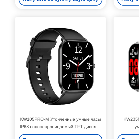
KW105PRO-M Утонченные умные часы
KW235M
IP68 водонепроницаемый TFT дисплей
у
умные часы
водонепр