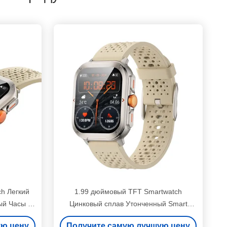
h Легкий
1.99 дюймовый TFT Smartwatch
ый Часы С
Цинковый сплав Утонченный Smart
Watch HD дисплей
ую цену
Получите самую лучшую цену