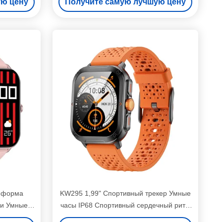
ую цену
Получите самую лучшую цену
 форма
KW295 1,99" Спортивный трекер Умные
ки Умные
часы IP68 Спортивный сердечный ритм
сплей
Водостойкие Умные часы