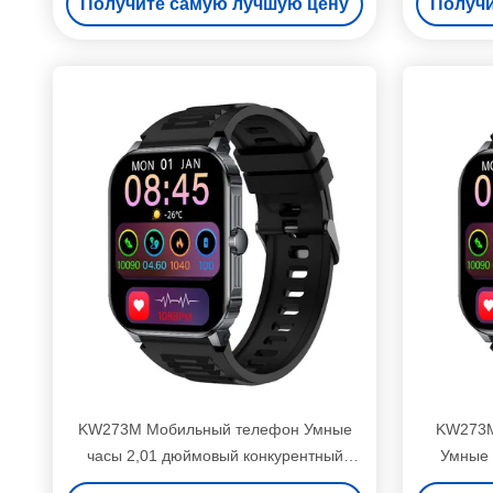
Получите самую лучшую цену
Получи
KW273M Мобильный телефон Умные
KW273M
часы 2,01 дюймовый конкурентный
Умные ч
фитнес-трекер Умные часы