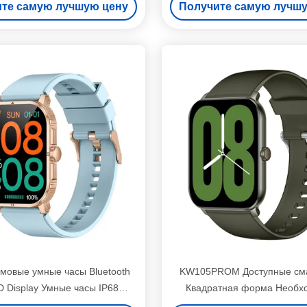
те самую лучшую цену
Получите самую лучш
водонепроницаемые
мовые умные часы Bluetooth
KW105PROM Доступные сма
D Display Умные часы IP68
Квадратная форма Необх
водонепроницаемые
смарт-часы IP68 водонепро