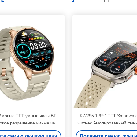
ймовые TFT умные часы BT
KW295 1.99 " TFT Smartwatc
сокое разрешение умные часы
Фитнес Амолированный Умн
доровье мониторинга
Bluetooth Звонки
те самую лучшую цену
Получите самую лучш