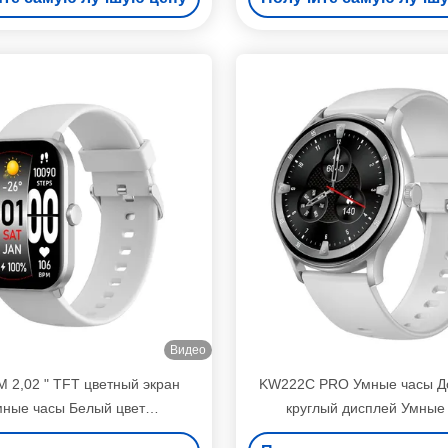
Видео
 2,02 " TFT цветный экран
KW222C PRO Умные часы Д
мные часы Белый цвет
круглый дисплей Умные
оницаемые IP68 умные часы
водонепроницаемые I