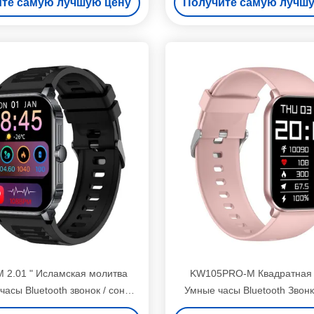
те самую лучшую цену
Получите самую лучш
 2.01 " Исламская молитва
KW105PRO-M Квадратная
асы Bluetooth звонок / сон
Умные часы Bluetooth Звон
Монитор Умные часы
часы Амолированный ди