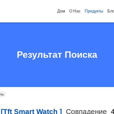
Дом
О Нас
Продукты
Бл
Результат Поиска
ель
[tft Smart Watch ]
Совпадение