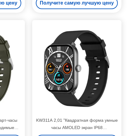
ую цену
Получите самую лучшую цену
рт-часы
KW311A 2,01 "Квадратная форма умные
одимые
часы AMOLED экран IP68
ницаемые
водонепроницаемый