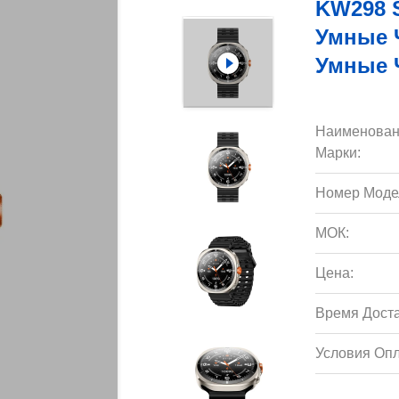
KW298 S
Умные Ч
Умные 
Наименован
Марки:
Номер Моде
МОК:
Цена:
Время Доста
Условия Опл