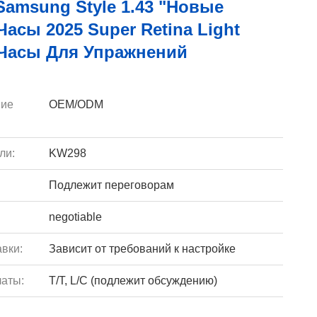
amsung Style 1.43 "Новые
асы 2025 Super Retina Light
Часы Для Упражнений
ие
OEM/ODM
ли:
KW298
Подлежит переговорам
negotiable
вки:
Зависит от требований к настройке
аты:
T/T, L/C (подлежит обсуждению)