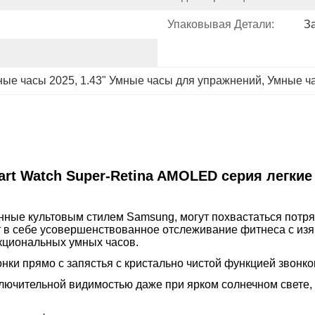
Упаковывая Детали:
З
ные часы 2025
, 
1.43" Умные часы для упражнений
, 
Умные ча
art Watch Super-Retina AMOLED серия легки
ные культовым стилем Samsung, могут похвастаться потр
ет в себе усовершенствованное отслеживание фитнеса с 
кциональных умных часов.
онки прямо с запястья с кристально чистой функцией звонков
лючительной видимостью даже при ярком солнечном свете,