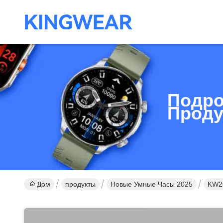
Подро
Проду
Дом
продукты
Новые Умные Часы 2025
KW29