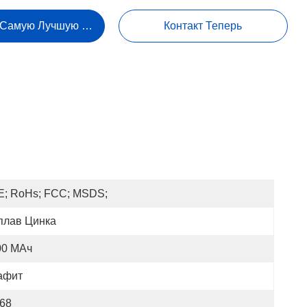
 Самую Лучшую Цену
Контакт Теперь
E; RoHs; FCC; MSDS;
плав Цинка
00 МАч
афит
P68