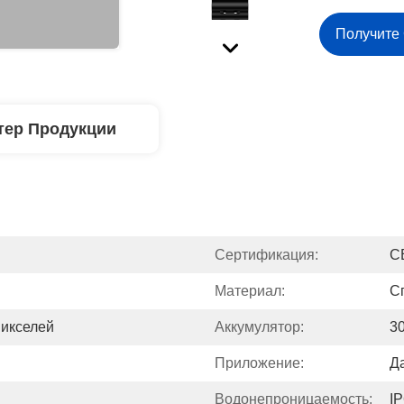
Получите
тер Продукции
Сертификация:
C
Материал:
С
Пикселей
Аккумулятор:
3
Приложение:
Д
Водонепроницаемость:
I