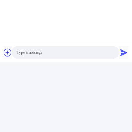
Photo
Video Call
Audio Call