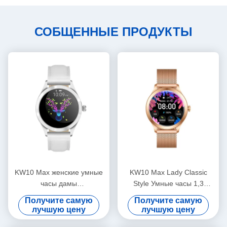
СОБЩЕННЫЕ ПРОДУКТЫ
KW10 Max женские умные
KW10 Max Lady Classic
часы дамы
Style Умные часы 1,3
водонепроницаемые
дюйма женское здоровье
Получите самую
Получите самую
женщины фитнес умные
Умные часы
лучшую цену
лучшую цену
часы AMOLED дисплей
водонепроницаемые