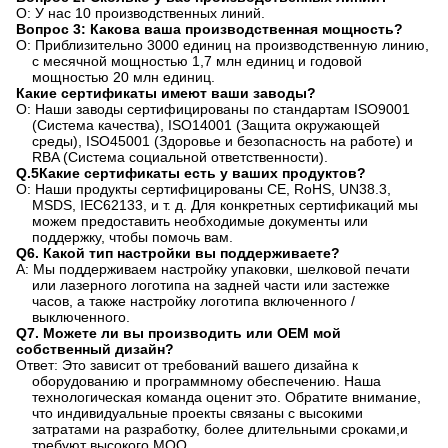
О: У нас 10 производственных линий.
Вопрос 3: Какова ваша производственная мощность?
О: Приблизительно 3000 единиц на производственную линию,
с месячной мощностью 1,7 млн единиц и годовой
мощностью 20 млн единиц.
Какие сертификаты имеют ваши заводы?
О: Наши заводы сертифицированы по стандартам ISO9001
(Система качества), ISO14001 (Защита окружающей
среды), ISO45001 (Здоровье и безопасность на работе) и
RBA (Система социальной ответственности).
Q.
5Какие сертификаты есть у ваших продуктов?
О: Наши продукты сертифицированы CE, RoHS, UN38.3,
MSDS, IEC62133, и т. д. Для конкретных сертификаций мы
можем предоставить необходимые документы или
поддержку, чтобы помочь вам.
Q6. Какой тип настройки вы поддерживаете?
A: Мы поддерживаем настройку упаковки, шелковой печати
или лазерного логотипа на задней части или застежке
часов, а также настройку логотипа включенного /
выключенного.
Q7. Можете ли вы производить или OEM мой
собственный дизайн?
Ответ: Это зависит от требований вашего дизайна к
оборудованию и программному обеспечению. Наша
технологическая команда оценит это. Обратите внимание,
что индивидуальные проекты связаны с высокими
затратами на разработку, более длительными сроками,и
требуют высокого MOQ.