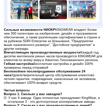
Сильные возможности НИОКР
KINGWEAR владеет более
чем 300 патентами на изобретения, дизайн и программное
обеспечение, а также различными сертификатами в стране и
за рубежом.SDRI Enterprise из Шэньчжэня, "Предприятие
выше назначенного размера", "Достойное предприятие" и
другие награды.
Впечатляющие производственные мощности
Каждый год,
десятки миллионов умных часов производятся KINGWEAR для
клиентов по всему миру.и Азиатско-Тихоокеанского региона.
Гибкая настройка
Бесплатная настройка и дизайн 100%
проверены перед отправкой
Беспокойное послепродажное обслуживание 24
часа
Удовлетворительный центр обслуживания клиентов1-
летняя гарантия, повреждения, нанесенные не человеком,
обеспечивают 100% возврат средств.
Частые вопросы
Вопрос 1. Сколько у вас заводов?
О: У нас 4 завода. Один полностью принадлежит KingWear, а
остальные 3 - это долгосрочные кооперативные заводы.
Вопрос 2: Сколько у вас производственных линий?