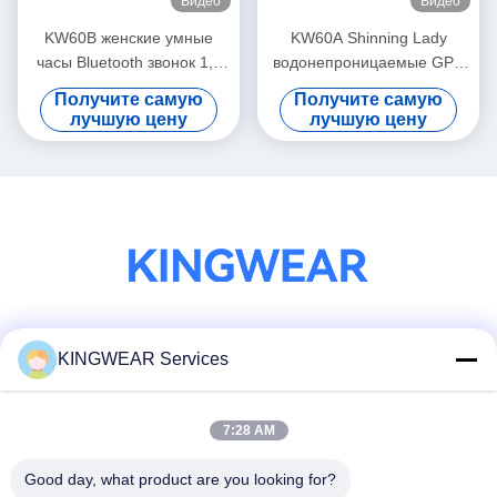
Видео
Видео
KW60B женские умные
KW60A Shinning Lady
часы Bluetooth звонок 1,7
водонепроницаемые GPS
дюйма дисплей умные
умные часы 1,2 дюйма
Получите самую
Получите самую
часы водонепроницаемые
дисплей умные часы
лучшую цену
лучшую цену
AMOLED
Социальные сети
KINGWEAR Services
7:28 AM
Быстрый контакт
Good day, what product are you looking for?
Телефон