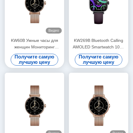
Видео
KW60B Умные часы для
KW269B Bluetooth Calling
женщин Мониторинг
AMOLED Smartwatch 100+
здоровья Водостойкие
Спортивный режим Умные
Получите самую
Получите самую
дамы Умные часы 1,7
часы Мониторинг здоровья
лучшую цену
лучшую цену
дюйма