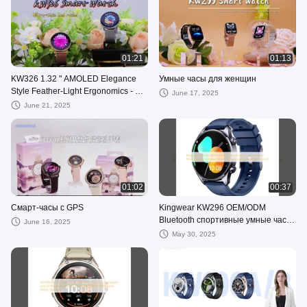
01:21
01:13
KW326 1.32 " AMOLED Elegance
Умные часы для женщин
Style Feather-Light Ergonomics - 8
June 17, 2025
мм Круглогранные модные умные
June 21, 2025
часы
01:02
00:37
Смарт-часы с GPS
Kingwear KW296 OEM/ODM
Bluetooth спортивные умные часы
June 16, 2025
фитнес-трекер
May 30, 2025