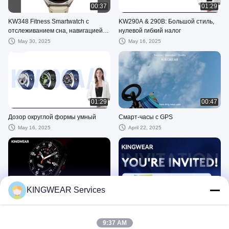
00:37
01:29
KW348 Fitness Smartwatch с
KW290A & 290B: Большой стиль,
отслеживанием сна, навигацией и
нулевой гибкий налог
функциями на базе
May 30, 2025
May 16, 2025
искусственного интеллекта
01:29
00:47
Дозор округлой формы умный
Смарт-часы с GPS
May 16, 2025
April 22, 2025
00:38
00:31
KINGWEAR Services
KW298 Samsung Style 1.43 "Новые
KINGWEAR на CES
умные часы 2025 Super Retina
January 14, 2025
Light Умные часы для упражнений
9:37 AM
April 11, 2025