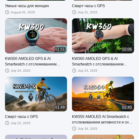
Умные часы для женщин
Смарт-часы с GPS
August 01, 2025
July 31, 2025
01:51
02:06
KW300 AMOLED GPS & AI
KW360 AMOLED GPS & AI
Smartwatch с отслеживанием
Smartwatch с отслеживанием
активности и сна в режиме
активности и сна в режиме
July 24, 2025
July 23, 2025
реального времени AI Q&A 5ATM
реального времени AI Q&A 5ATM
водонепроницаемый
водонепроницаемый
01:49
02:40
Смарт-часы с GPS
KW350 AMOLED AI Smartwatch с
отслеживанием активности и сна в
July 22, 2025
режиме реального времени AI
July 18, 2025
Q&A 5ATM водонепроницаемый