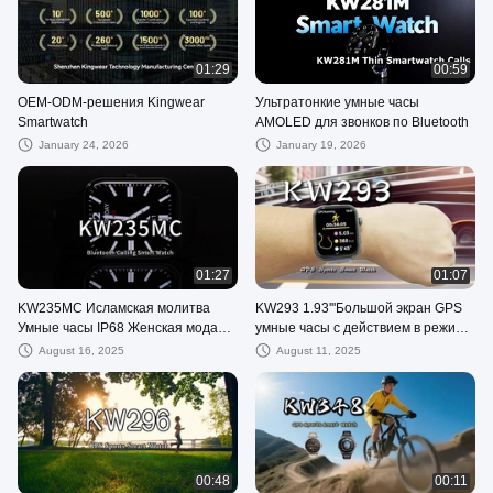
01:29
00:59
OEM-ODM-решения Kingwear
Ультратонкие умные часы
Smartwatch
AMOLED для звонков по Bluetooth
January 24, 2026
January 19, 2026
01:27
01:07
KW235MC Исламская молитва
KW293 1.93'''Большой экран GPS
Умные часы IP68 Женская мода
умные часы с действием в режиме
Умные часы Bluetooth звонок
реального времени и
August 16, 2025
August 11, 2025
отслеживатели сна IP68
водонепроницаемый
00:48
00:11