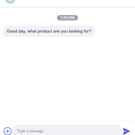
7:55 PM
Быстрый контакт
Good day, what product are you looking for?
Телефон
86-0755-2357-6886
Электронная почта
services@king-world.cn
Адрес
41-й этаж, здание А, Центр цифровых инноваций
Лонгхуа, улица Минцзи, район Лонгхуа, Шэньчжэнь
Политика уединения
|
Карта сайта
Качество Китая хорошее Новые умные часы 2025 Поставщик.
© авторского права 2024-2026 Shenzhen Kingwear Technology
Development Co., Ltd . Все права защищены.