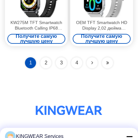
KW275M TFT Smartwatch
OEM TFT Smartwatch HD
Bluetooth Calling IP68
Display 2,02 дюйма
водонепроницаемые
Разделенный экран
Получите самую
Получите самую
динамические островные
Игровые умные часы
лучшую цену
лучшую цену
умные часы
1
2
3
4
Социальные сети
KINGWEAR Services