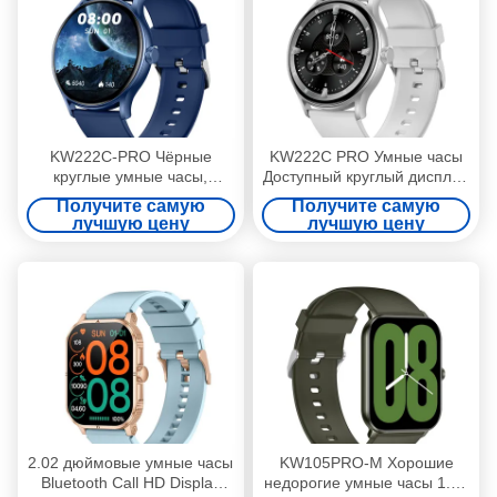
KW222C-PRO Чёрные
KW222C PRO Умные часы
круглые умные часы,
Доступный круглый дисплей
круглые умные часы с TFT
Умные часы
Получите самую
Получите самую
дисплеем
водонепроницаемые IP68
лучшую цену
лучшую цену
2.02 дюймовые умные часы
KW105PRO-M Хорошие
Bluetooth Call HD Display
недорогие умные часы 1.85