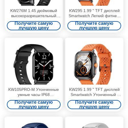
KW276M 1.45 дюймовый
KW295 1.99 " TFT дисплей
высокоразрешительный
Smartwatch Легкий фитнес-
TFT дисплей Smartwatch с
трекер Smart Watch с BT
Получите самую
Получите самую
Bluetooth-звонками
вызовом
лучшую цену
лучшую цену
KW105PRO-M Утонченные
KW295 1.99 " TFT дисплей
умные часы IP68
Smartwatch Утонченный /
водонепроницаемый TFT
легкий фитнес-трекер с
Получите самую
Получите самую
дисплей умные часы
Bluetooth-звонками
лучшую цену
лучшую цену