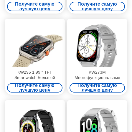
Умные часы IP68
дюймовые Bluetooth звонки
Получите самую
Получите самую
водонепроницаемые
и смарт-дисплей
лучшую цену
лучшую цену
Smartwatch
KW295 1.99 " TFT
KW273M
Smartwatch Большой
Многофункциональные
дисплей, стройный фитнес-
умные часы
Получите самую
Получите самую
трекер Smartwatch Большой
водонепроницаемые
лучшую цену
лучшую цену
экран
плавательные умные часы
2,01 дюйма