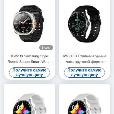
Видео
KW298 Samsung Style
KW216B Стильные умные
Round Shape Smart Watch
часы круговой формы
Фитнес-трекер в 1,43
умные часы с
Получите самую
Получите самую
дюйма
амолированным дисплеем
лучшую цену
лучшую цену