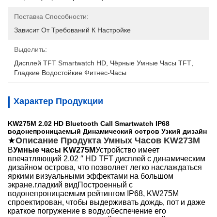
Поставка Способности:
Зависит От Требований К Настройке
Выделить:
Дисплей TFT Smartwatch HD
, 
Чёрные Умные Часы TFT
, 
Гладкие Водостойкие Фитнес-Часы
Характер Продукции
KW275M 2.02 HD Bluetooth Call Smartwatch IP68
водонепроницаемый Динамический остров Узкий дизайн
★
Описание Продукта Умных Часов KW273M
В
Умные часы KW275M
Устройство имеет
впечатляющий 2,02 ′′ HD TFT дисплей с динамическим
дизайном острова, что позволяет легко наслаждаться
яркими визуальными эффектами на большом
экране.гладкий видПостроенный с
водонепроницаемым рейтингом IP68, KW275M
спроектирован, чтобы выдерживать дождь, пот и даже
краткое погружение в воду.обеспечение его