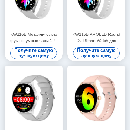
KW216B Металлические
KW216B AMOLED Round
круглые умные часы 1.43
Dial Smart Watch для
дюймовые круглые
отслеживания фитнеса
Получите самую
Получите самую
циферблата Стильные
OEM ODM
лучшую цену
лучшую цену
умные часы