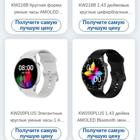
KW218B Круглая форма
KW218B 1,43 дюймовые
умные часы AMOLED
круглые циферблатные
Дисплей Стильные умные
умные часы
Получите самую
Получите самую
часы женские
лучшую цену
лучшую цену
KW200PLUS Элегантные
KW200PLUS 1,43 дюйма
круглые умные часы 1.43
AMOLED Bluetooth звонок
дюймовые Умные часы для
Smartwatch IP68
Получите самую
Получите самую
контроля здоровья
водонепроницаемый
лучшую цену
лучшую цену