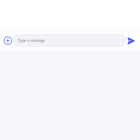
Photo
Video Call
Audio Call