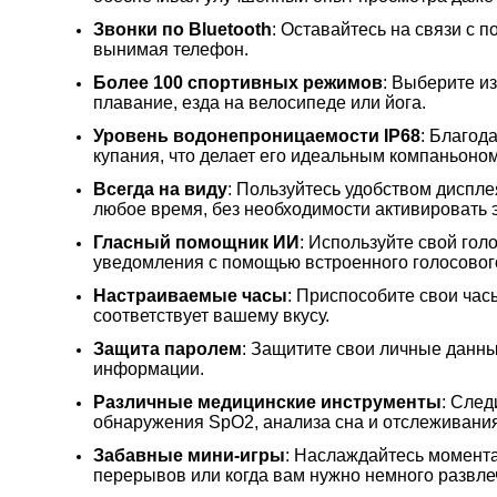
Звонки по Bluetooth
: Оставайтесь на связи с 
вынимая телефон.
Более 100 спортивных режимов
: Выберите и
плавание, езда на велосипеде или йога.
Уровень водонепроницаемости IP68
: Благод
купания, что делает его идеальным компаньоном
Всегда на виду
: Пользуйтесь удобством диспл
любое время, без необходимости активировать 
Гласный помощник ИИ
: Используйте свой гол
уведомления с помощью встроенного голосово
Настраиваемые часы
: Приспособите свои час
соответствует вашему вкусу.
Защита паролем
: Защитите свои личные данн
информации.
Различные медицинские инструменты
: След
обнаружения SpO2, анализа сна и отслеживания
Забавные мини-игры
: Наслаждайтесь момента
перерывов или когда вам нужно немного развле