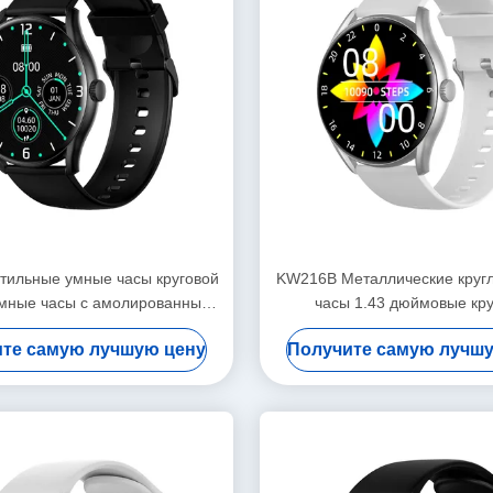
ильные умные часы круговой
KW216B Металлические круг
мные часы с амолированным
часы 1.43 дюймовые кр
дисплеем
циферблата Стильные умн
те самую лучшую цену
Получите самую лучш