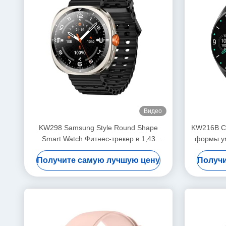
Видео
KW298 Samsung Style Round Shape
KW216B Ст
Smart Watch Фитнес-трекер в 1,43
формы у
дюйма
Получите самую лучшую цену
Получи