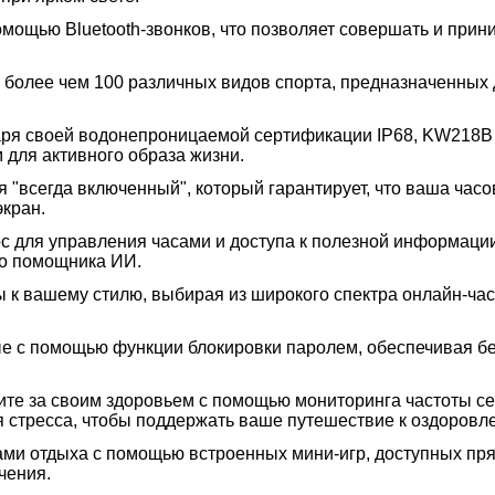
помощью Bluetooth-звонков, что позволяет совершать и прин
з более чем 100 различных видов спорта, предназначенных д
аря своей водонепроницаемой сертификации IP68, KW218B 
 для активного образа жизни.
ея "всегда включенный", который гарантирует, что ваша ч
экран.
ос для управления часами и доступа к полезной информаци
го помощника ИИ.
ы к вашему стилю, выбирая из широкого спектра онлайн-ча
ые с помощью функции блокировки паролем, обеспечивая б
ите за своим здоровьем с помощью мониторинга частоты с
 стресса, чтобы поддержать ваше путешествие к оздоровл
ми отдыха с помощью встроенных мини-игр, доступных пря
чения.