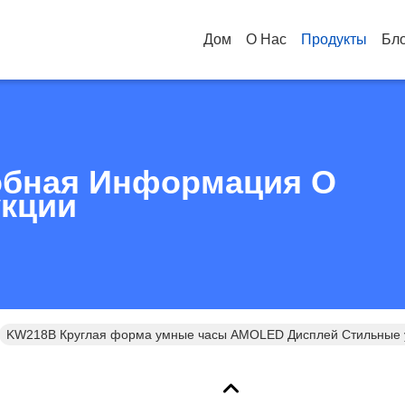
Дом
О Нас
Продукты
Бл
бная Информация О
кции
KW218B Круглая форма умные часы AMOLED Дисплей Стильные 