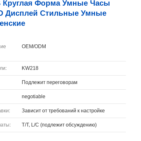
 Круглая Форма Умные Часы
 Дисплей Стильные Умные
енские
ие
OEM/ODM
ли:
KW218
Подлежит переговорам
negotiable
вки:
Зависит от требований к настройке
аты:
T/T, L/C (подлежит обсуждению)