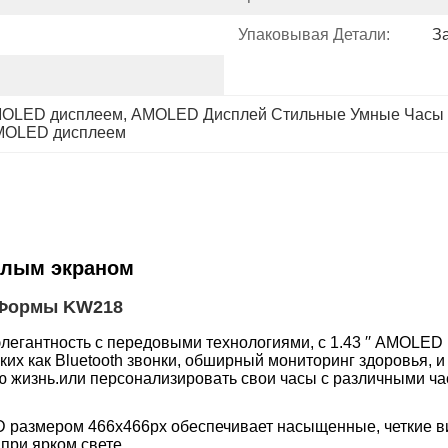
Упаковывая Детали:
З
AMOLED дисплеем
, 
AMOLED Дисплей Стильные Умные Часы
AMOLED дисплеем
глым экраном
 Формы KW218
егантность с передовыми технологиями, с 1.43 ′′ AMOLED 
ких как Bluetooth звонки, обширный мониторинг здоровья,
 жизнь.или персонализировать свои часы с различными час
 размером 466x466px обеспечивает насыщенные, четкие в
при ярком свете.