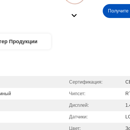
Получите
тер Продукции
Сертификация:
C
Умный
Чипсет:
R
Дисплей:
1
Датчики:
L
Цвет:
З