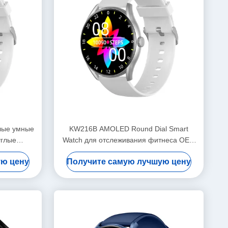
лые умные
KW216B AMOLED Round Dial Smart
углые
Watch для отслеживания фитнеса OEM
ые часы
ODM
ую цену
Получите самую лучшую цену