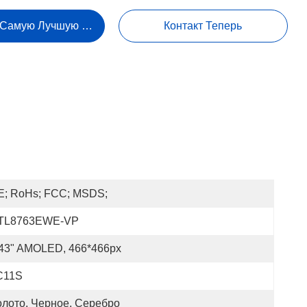
 Самую Лучшую Цену
Контакт Теперь
E; RoHs; FCC; MSDS;
TL8763EWE-VP
.43" AMOLED, 466*466px
C11S
олото, Черное, Серебро