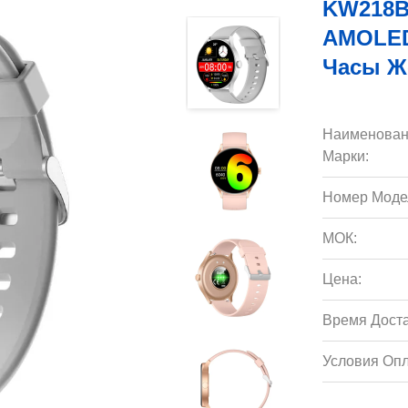
KW218B
AMOLED
Часы Ж
Наименован
Марки:
Номер Моде
МОК:
Цена:
Время Доста
Условия Опл