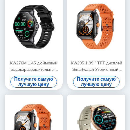
KW276M 1.45 дюймовый
KW295 1.99 " TFT дисплей
высокоразрешительный
Smartwatch Утонченный /
TFT дисплей Smartwatch с
легкий фитнес-трекер с
Получите самую
Получите самую
Bluetooth-звонками
Bluetooth-звонками
лучшую цену
лучшую цену