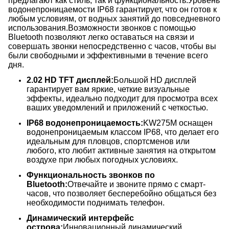
предлагают как стиль, так и функциональность.Уровень
водонепроницаемости IP68 гарантирует, что он готов к
любым условиям, от водных занятий до повседневного
использования.Возможности звонков с помощью
Bluetooth позволяют легко оставаться на связи и
совершать звонки непосредственно с часов, чтобы вы
были свободными и эффективными в течение всего
дня.
2.02 HD TFT дисплей:
Большой HD дисплей
гарантирует вам яркие, четкие визуальные
эффекты, идеально подходит для просмотра всех
ваших уведомлений и приложений с четкостью.
IP68 водонепроницаемость:
KW275M оснащен
водонепроницаемым классом IP68, что делает его
идеальным для пловцов, спортсменов или
любого, кто любит активные занятия на открытом
воздухе при любых погодных условиях.
Функциональность звонков по
Bluetooth:
Отвечайте и звоните прямо с смарт-
часов, что позволяет бесперебойно общаться без
необходимости поднимать телефон.
Динамический интерфейс
острова:
Инновационный динамический