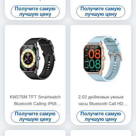
сплав Утонченный Smart
водонепроницаемый
Получите самую
Получите самую
Watch HD дисплей
Bluetooth звонок
лучшую цену
лучшую цену
Smartwatch с HD дисплеем
KW275M TFT Smartwatch
2.02 дюймовые умные
Bluetooth Calling IP68
часы Bluetooth Call HD
водонепроницаемые
Display Умные часы IP68
Получите самую
Получите самую
динамические островные
водонепроницаемые
лучшую цену
лучшую цену
умные часы