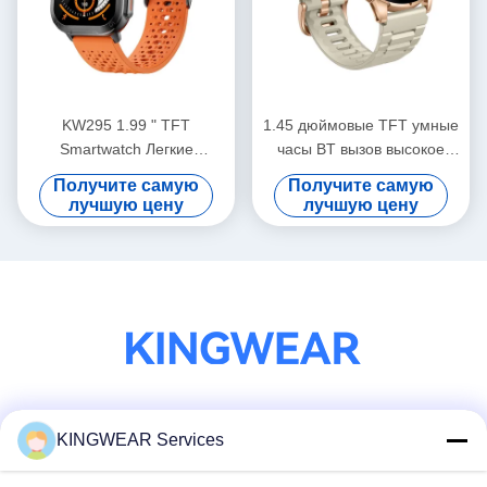
KW295 1.99 " TFT
1.45 дюймовые TFT умные
Smartwatch Легкие
часы BT вызов высокое
спортивные часы с
разрешение умные часы
Получите самую
Получите самую
Bluetooth-звонками
здоровье мониторинга
лучшую цену
лучшую цену
Социальные сети
KINGWEAR Services